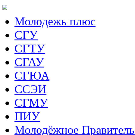
Молодежь плюс
СГУ
СГТУ
СГАУ
СГЮА
ССЭИ
СГМУ
ПИУ
Молодёжное Правитель