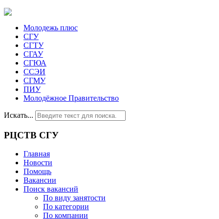
Молодежь плюс
СГУ
СГТУ
СГАУ
СГЮА
ССЭИ
СГМУ
ПИУ
Молодёжное Правительство
Искать...
РЦСТВ СГУ
Главная
Новости
Помощь
Вакансии
Поиск вакансий
По виду занятости
По категории
По компании