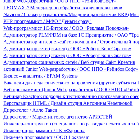
Junior Web-разработчик / ООО НПО «РэйнбовСофт»
LEOMAX // Менеджер по обработке входящих вызовов
Navicon / Стажер-разработчик/Младший разработчик ERP (Micro
PHP-программист / МФО "Деньги сразу"
Web-программист 1С-Битрикс / ООО «Реклама Поволжья»
Администратор PLM/PDM на базе 1C Предприятие / ОАО "Тр
Администратор интернет-сайтов компании / Строительный по
Администратор сети (стажер) / ООО «Роберт Бош Саратов»
Администратор сети (стажер) / ООО «Роберт Бош Саратов»
Администратор социальных сетей / Веб-студия Сайт-Креатив
активный Junior Web-разработчик / ООО НПО «РэйнбовСофт»
Бизнес – аналитик / EPAM Systems
Вакансии для педагогического направления (другие субъекты 
Веб программист (Junior Web-разработчик) / ООО НПО «Рэйн
Вебинар Exactpro: подходы к тестированию программного обе
Верстальщик HTML / Дизайн-студия Антонины Черепковой
Директолог / Алло Такси
Директолог / Маркетинговое агентство АРИСТЕЙ
Инженер-конструктор (специалист по разводке печатных плат
Инженер-программист / ГК «Фараон»
Инженер-программист / ООО Logstream