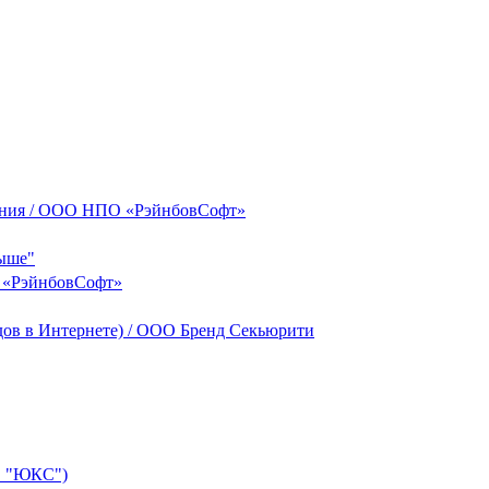
чения / ООО НПО «РэйнбовСофт»
выше"
О «РэйнбовСофт»
дов в Интернете) / ООО Бренд Секьюрити
О "ЮКС")