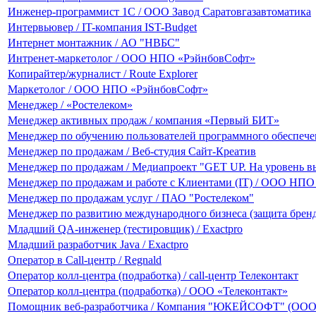
Инженер-программист 1С / ООО Завод Саратовгазавтоматика
Интервьювер / IT-компания IST-Budget
Интернет монтажник / АО "НВБС"
Интренет-маркетолог / ООО НПО «РэйнбовСофт»
Копирайтер/журналист / Route Explorer
Маркетолог / ООО НПО «РэйнбовСофт»
Менеджер / «Ростелеком»
Менеджер активных продаж / компания «Первый БИТ»
Менеджер по обучению пользователей программного обеспе
Менеджер по продажам / Веб-студия Сайт-Креатив
Менеджер по продажам / Медиапроект "GET UP. На уровень 
Менеджер по продажам и работе с Клиентами (IT) / ООО НП
Менеджер по продажам услуг / ПАО "Ростелеком"
Менеджер по развитию международного бизнеса (защита брен
Младший QA-инженер (тестировщик) / Exactpro
Младший разработчик Java / Exactpro
Оператор в Call-центр / Regnald
Оператор колл-центра (подработка) / call-центр Телеконтакт
Оператор колл-центра (подработка) / ООО «Телеконтакт»
Помощник веб-разработчика / Компания "ЮКЕЙСОФТ" (ОО