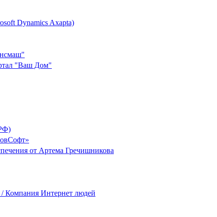
soft Dynamics Axapta)
ансмаш"
ртал "Ваш Дом"
РФ)
бовСофт»
спечения от Артема Гречишникова
) / Компания Интернет людей