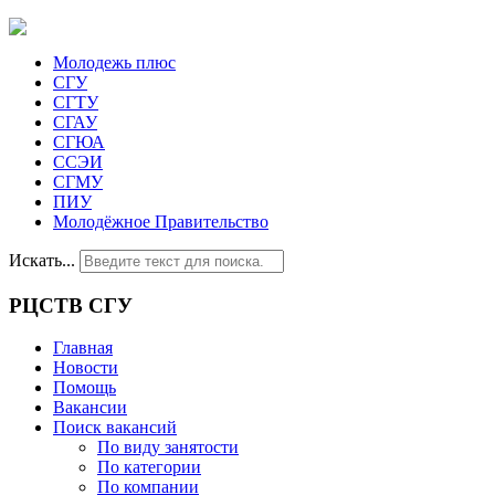
Молодежь плюс
СГУ
СГТУ
СГАУ
СГЮА
ССЭИ
СГМУ
ПИУ
Молодёжное Правительство
Искать...
РЦСТВ СГУ
Главная
Новости
Помощь
Вакансии
Поиск вакансий
По виду занятости
По категории
По компании