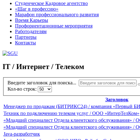
Студенческое Кадровое агентство
«Шаг в профессию»
Марафон профессионального развития
Время Карьеры
Профориентационные мероприятия
Работодателям
Партнеры
Контакты
IT / Интернет / Телеком
Введите заголовок для поиска...
Кол-во строк:
Заголовок
Менеджер по продажам (БИТРИКС24) / компания «Первый Б
Техник по подключению телеком услуг / ООО «ИнтерТелКом»
«Младший специалист Отдела клиентского обслуживания» / 
«Младший специалист Отдела клиентского обслуживания» / 
Java-разработчик