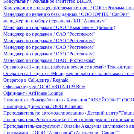
Консультант / Рекламное агентство ВВЕРХ
Консультант в колл-центр/телемаркетолог / ООО «Реклама По
Менеджер по ведению базы данных / ООО ЮФПК "СарЭнг"
менеджер по подбору персонала / КЦ "Аквариум"
Менеджер по продажам / ОАО "Вымпелком" (Билайн)
Менеджер по продажам / ОАО "Ростелеком"
Менеджер по продажам / ОАО "Ростелеком"
Менеджер по продажам / ОАО "Ростелеком"
Менеджер по продажам / ОАО "Ростелеком"
Менеджер по продажам / ПАО "Ростелеком"
Оператор call – центра (работа в вечернее время) / Телеконтакт
Оператор call – центра /Менеджер по работе с клиентами / Тел
Оператор в Call-центр / Regnald
Офис-менеджер / ООО «ЮТА-ПРАВО»
Официант / ArtHouse Lounge
Помощник веб-разработчика / Компания "ЮКЕЙСОФТ" (ОО
Помощник Директора / ООО Planikum
Преподаватель по автомоделированию / Детский центр "Futuri
Преподаватель Робототехники / Центр молодежного инноваци
Преподаватель-консультант / Онлайн Академия английского я
Программист / ООО "Аллегория" (Авто-суши "Саюри")