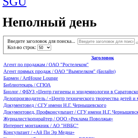
Неполный день
Введите заголовок для поиска...
Кол-во строк:
Заголовок
Агент по продажам / ОАО "Ростелеком"
Агент прямых продаж / ОАО "Вымпелком" (Билайн)
Бармен / ArtHouse Lounge
Библиотекарь / СГЮА
Биолог / ФБУЗ «Центр гигиены и эпидемиологии в Саратовско
Делопроизводитель / «Центр технического творчества детей и
Документовед / СГУ имени Н.Г. Чернышевского
Документовед, Профконсультант / СГУ имени Н.Г. Чернышевс
Журналист/копирайтер / ООО «Реклама Поволжья»
Интернет монтажник / АО "НВБС"
Консультант / «Ай Пи Эр Медиа»