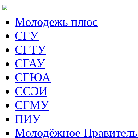
Молодежь плюс
СГУ
СГТУ
СГАУ
СГЮА
ССЭИ
СГМУ
ПИУ
Молодёжное Правитель