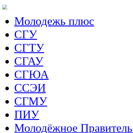
Молодежь плюс
СГУ
СГТУ
СГАУ
СГЮА
ССЭИ
СГМУ
ПИУ
Молодёжное Правитель