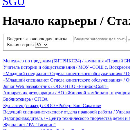
Начало карьеры / Ст
Введите заголовок для поиска...
Кол-во строк:
Менеджер по продажам (БИТРИКС24) / компания «Первый Б
Учитель истории и обществознания / МОУ «СОШ с. Воскресен
«Младший специалист Отдела клиентского обслуживания» / 
«Младший специалист Отдела клиентского обслуживания» / 
Junior Web-разработчик / ООО НПО «РэйнбовСофт»
Аппаратчик дезодорации / АО «Жировой комбинат», предпри
Библиотекарь / СГЮА
Бухгалтер (стажер) / ООО «Роберт Бош Саратов»
Ведущий специалист-эксперт отдела правовой работы / Управл
Делопроизводитель / «Центр технического творчества детей и
Журналист / РА "Гагарин"