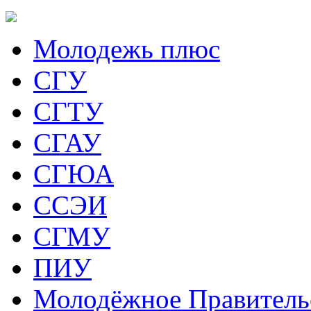
Молодежь плюс
СГУ
СГТУ
СГАУ
СГЮА
ССЭИ
СГМУ
ПИУ
Молодёжное Правитель