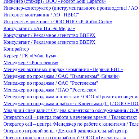
Инженер (стажер) / ООО «Роберт Бош Саратов»
Инженер-конструктор (инструментального производства) / АО
Интернет монтажник / АО "НВБС"
Интренет-маркетолог / ООО НПО «РэйнбовСофт»
Консультант / «Ай Пи Эр Медиа»
Консультант / Рекламное агентство ВВЕРХ
Консультант / Рекламное агентство ВВЕРХ
Копирайтер
Курьер / ГК «Рубль Бум»
Менеджер / «Ростелеком»
Менеджер активных продаж / компания «Первый БИТ»
Менеджер по продажам / ОАО "Вымпелком" (Билайн)
Менеджер по продажам / ОАО "Ростелеком"
Менеджер по продажам / ПАО "Ростелеком"
Менеджер по продажам и проектам / ООО «Промтехоснащени
Менеджер по продажам и работе с Клиентами (IT) / ООО НП
Младший специалист Отдела клиентского обслуживания / ОО
Оператор call – центра (работа в вечернее время) / Телеконтакт
Оператор call – центра /Менеджер по работе с клиентами / Тел
Оператор игровой зоны / Детский развлекательный центр
Оператор колл-центра (подработка) / ООО «Телеконтакт»