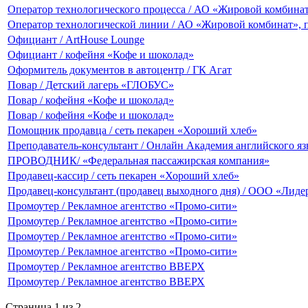
Оператор технологического процесса / АО «Жировой комбина
Оператор технологической линии / АО «Жировой комбинат», 
Официант / ArtHouse Lounge
Официант / кофейня «Кофе и шоколад»
Оформитель документов в автоцентр / ГК Агат
Повар / Детский лагерь «ГЛОБУС»
Повар / кофейня «Кофе и шоколад»
Повар / кофейня «Кофе и шоколад»
Помощник продавца / сеть пекарен «Хороший хлеб»
Преподаватель-консультант / Онлайн Академия английского я
ПРОВОДНИК/ «Федеральная пассажирская компания»
Продавец-кассир / сеть пекарен «Хороший хлеб»
Продавец-консультант (продавец выходного дня) / ООО «Лиде
Промоутер / Рекламное агентство «Промо-сити»
Промоутер / Рекламное агентство «Промо-сити»
Промоутер / Рекламное агентство «Промо-сити»
Промоутер / Рекламное агентство «Промо-сити»
Промоутер / Рекламное агентство ВВЕРХ
Промоутер / Рекламное агентство ВВЕРХ
Страница 1 из 2