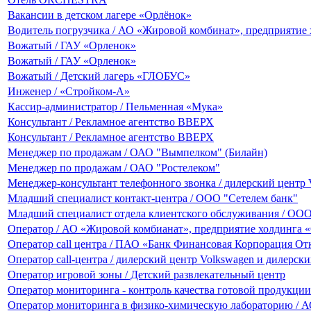
Вакансии в детском лагере «Орлёнок»
Водитель погрузчика / АО «Жировой комбинат», предприятие
Вожатый / ГАУ «Орленок»
Вожатый / ГАУ «Орленок»
Вожатый / Детский лагерь «ГЛОБУС»
Инженер / «Стройком-А»
Кассир-администратор / Пельменная «Мука»
Консультант / Рекламное агентство ВВЕРХ
Консультант / Рекламное агентство ВВЕРХ
Менеджер по продажам / ОАО "Вымпелком" (Билайн)
Менеджер по продажам / ОАО "Ростелеком"
Менеджер-консультант телефонного звонка / дилерский центр V
Младший специалист контакт-центра / ООО "Сетелем банк"
Младший специалист отдела клиентского обслуживания / ООО
Оператор / АО «Жировой комбианат», предприятие холдинга 
Оператор call центра / ПАО «Банк Финансовая Корпорация О
Оператор call-центра / дилерский центр Volkswagen и дилерски
Оператор игровой зоны / Детский развлекательный центр
Оператор мониторинга - контроль качества готовой продукци
Оператор мониторинга в физико-химическую лабораторию / 