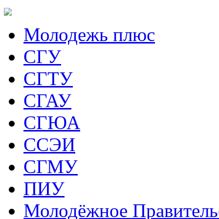
Молодежь плюс
СГУ
СГТУ
СГАУ
СГЮА
ССЭИ
СГМУ
ПИУ
Молодёжное Правитель