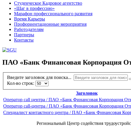
Студенческое Кадровое агентство
«Шаг в профессию»
Марафон профессионального развития
Время Карьеры
Профориентационные мероприятия
Работодателям
Партнеры
Контакты
ПАО «Банк Финансовая Корпорация О
Введите заголовок для поиска...
Кол-во строк:
Заголовок
Оператор call центра / ПАО «Банк Финансовая Корпорация О
Оператор call-центра / ПАО «Банк Финансовая Корпорация О
Специалист контактного центра / ПАО «Банк Финансовая Ко
Региональный Центр содействия трудоустройс