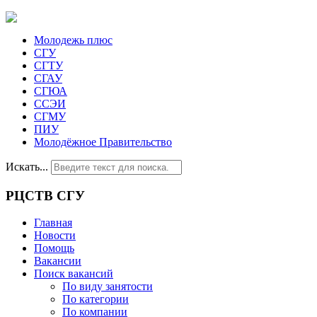
Молодежь плюс
СГУ
СГТУ
СГАУ
СГЮА
ССЭИ
СГМУ
ПИУ
Молодёжное Правительство
Искать...
РЦСТВ СГУ
Главная
Новости
Помощь
Вакансии
Поиск вакансий
По виду занятости
По категории
По компании