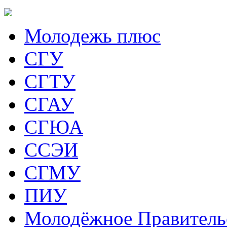
Молодежь плюс
СГУ
СГТУ
СГАУ
СГЮА
ССЭИ
СГМУ
ПИУ
Молодёжное Правитель