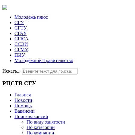
Молодежь плюс
СГУ
СГТУ
СГАУ
СГЮА
ССЭИ
СГМУ
ПИУ
Молодёжное Правительство
Искать...
РЦСТВ СГУ
Главная
Новости
Помощь
Вакансии
Поиск вакансий
По виду занятости
По категории
По компании