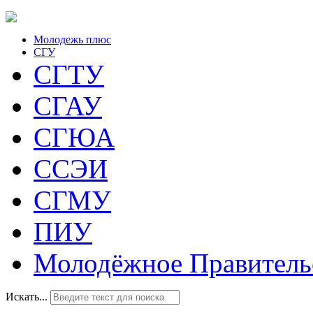
Молодежь плюс
СГУ
СГТУ
СГАУ
СГЮА
ССЭИ
СГМУ
ПИУ
Молодёжное Правитель
Искать...