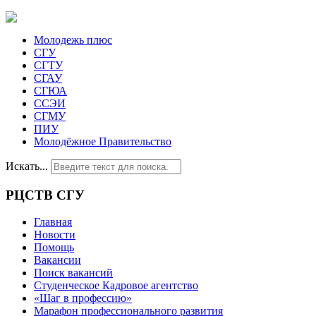
Молодежь плюс
СГУ
СГТУ
СГАУ
СГЮА
ССЭИ
СГМУ
ПИУ
Молодёжное Правительство
Искать...
РЦСТВ СГУ
Главная
Новости
Помощь
Вакансии
Поиск вакансий
Студенческое Кадровое агентство
«Шаг в профессию»
Марафон профессионального развития