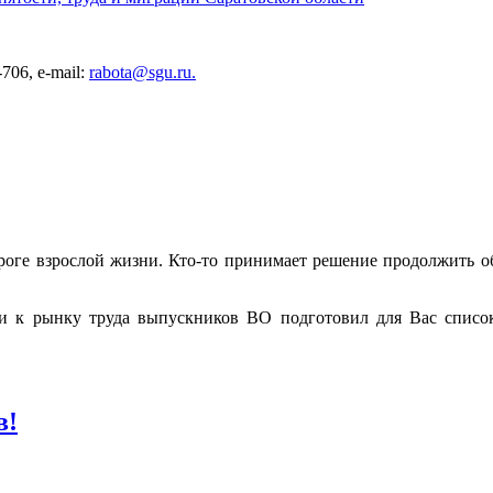
706, e-mail:
rabota@sgu.ru
.
оге взрослой жизни. Кто-то принимает решение продолжить обу
ии к рынку труда выпускников ВО подготовил для Вас списо
в!