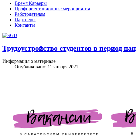
Время Карьеры
Профориентационные мероприятия
Работодателям
Партнеры
Контакты
Трудоустройство студентов в период па
Уроки по Joomla 3 можно найти здесь:
http://joomla3x.ru/
Информация о материале
Опубликовано: 11 января 2021