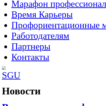
Марафон профессионал
Время Карьеры
Профориентационные 
Работодателям
Партнеры
Контакты
http://www.joomla3x.ru/joomla3-templates.html
Новости
- joomla 3 шаблоны