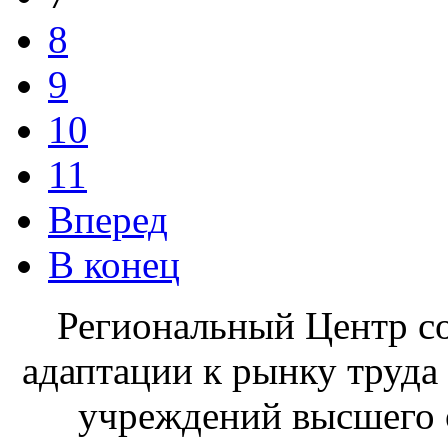
8
9
10
11
Вперед
В конец
Региональный Центр со
адаптации к рынку труда
учреждений высшего 