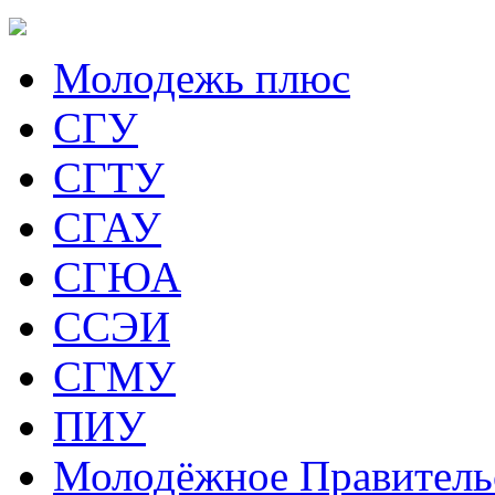
Молодежь плюс
СГУ
СГТУ
СГАУ
СГЮА
ССЭИ
СГМУ
ПИУ
Молодёжное Правитель