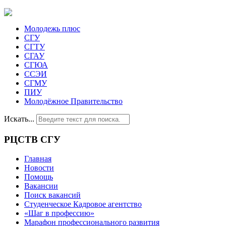
Молодежь плюс
СГУ
СГТУ
СГАУ
СГЮА
ССЭИ
СГМУ
ПИУ
Молодёжное Правительство
Искать...
РЦСТВ СГУ
Главная
Новости
Помощь
Вакансии
Поиск вакансий
Студенческое Кадровое агентство
«Шаг в профессию»
Марафон профессионального развития