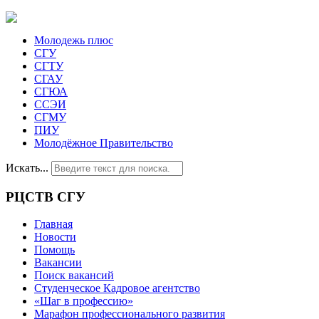
Молодежь плюс
СГУ
СГТУ
СГАУ
СГЮА
ССЭИ
СГМУ
ПИУ
Молодёжное Правительство
Искать...
РЦСТВ СГУ
Главная
Новости
Помощь
Вакансии
Поиск вакансий
Студенческое Кадровое агентство
«Шаг в профессию»
Марафон профессионального развития