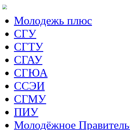
Молодежь плюс
СГУ
СГТУ
СГАУ
СГЮА
ССЭИ
СГМУ
ПИУ
Молодёжное Правитель