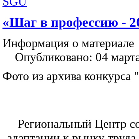
Хороший сайт о Joomla 3:
«Шаг в профессию - 2
http://joomla3x.ru/
.Много расширений 
Информация о материале
Опубликовано: 04 март
Фото из архива конкурса 
Региональный Центр со
адаптации к рынку труда