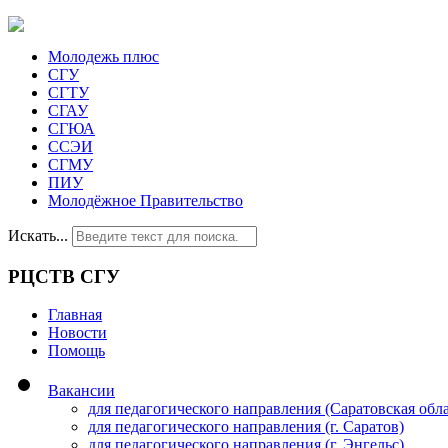
Молодежь плюс
СГУ
СГТУ
СГАУ
СГЮА
ССЭИ
СГМУ
ПИУ
Молодёжное Правительство
Искать...
РЦСТВ СГУ
Главная
Новости
Помощь
Вакансии
для педагогического направления (Саратовская обла
для педагогического направления (г. Саратов)
для педагогического направления (г. Энгельс)