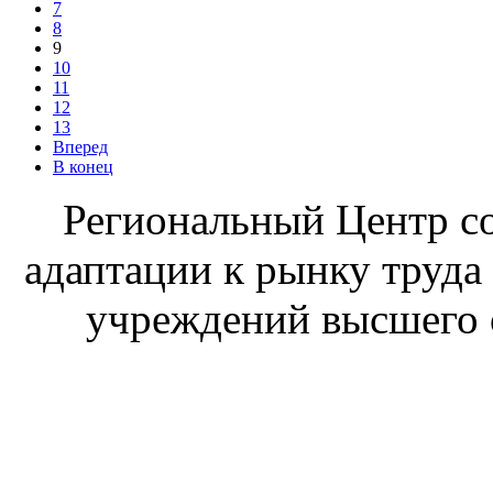
7
8
9
10
11
12
13
Вперед
В конец
Региональный Центр со
адаптации к рынку труда
учреждений высшего 