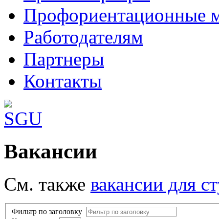
Профориентационные 
Работодателям
Партнеры
Контакты
Хороший сайт о Joomla 3:
Вакансии
http://joomla3x.ru/
.Много расширений 
См. также
вакансии для с
Фильтр по заголовку