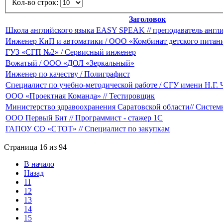
Кол-во строк:
Заголовок
Школа английского языка EASY SPEAK // преподаватель англи
Инженер КиП и автоматики / ООО «Комбинат детского питан
ГУЗ «СГП №2» / Сервисный инженер
Вожатый / ООО «ДОЛ «Зеркальный»
Инженер по качеству / Полиграфист
Специалист по учебно-методической работе / СГУ имени Н.Г.
ООО «Проектная Команда» // Тестировщик
Министерство здравоохранения Саратовской области// Систе
ООО Первый Бит // Программист - стажер 1С
ГАПОУ СО «СТОТ» // Специалист по закупкам
Страница 16 из 94
В начало
Назад
11
12
13
14
15