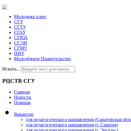
Молодежь плюс
СГУ
СГТУ
СГАУ
СГЮА
ССЭИ
СГМУ
ПИУ
Молодёжное Правительство
Искать...
РЦСТВ СГУ
Главная
Новости
Помощь
Вакансии
для педагогического направления (Саратовская обла
для педагогического направления (г. Саратов)
для педагогического направления (г. Энгельс)