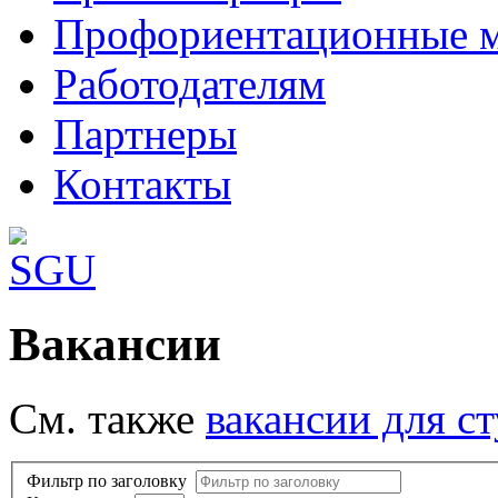
Профориентационные 
Работодателям
Партнеры
Контакты
Хороший сайт о Joomla 3:
Вакансии
http://joomla3x.ru/
.Много расширений 
См. также
вакансии для с
Фильтр по заголовку