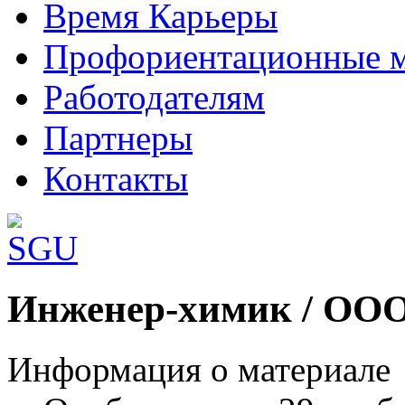
Время Карьеры
Профориентационные 
Работодателям
Партнеры
Контакты
Шаблоны Joomla 3 здесь:
Инженер-химик / ОО
http://www.joomla3x.ru/joomla3-template
Информация о материале