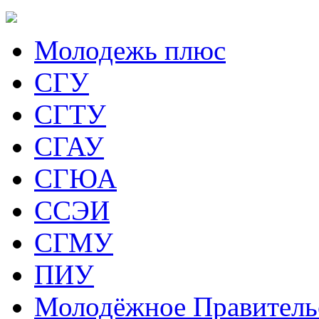
Молодежь плюс
СГУ
СГТУ
СГАУ
СГЮА
ССЭИ
СГМУ
ПИУ
Молодёжное Правитель