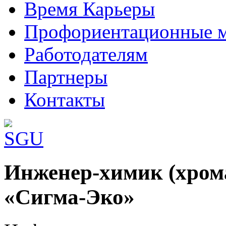
Время Карьеры
Профориентационные 
Работодателям
Партнеры
Контакты
Шаблоны Joomla 3 здесь:
Инженер-химик (хром
http://www.joomla3x.ru/joomla3-template
«Сигма-Эко»