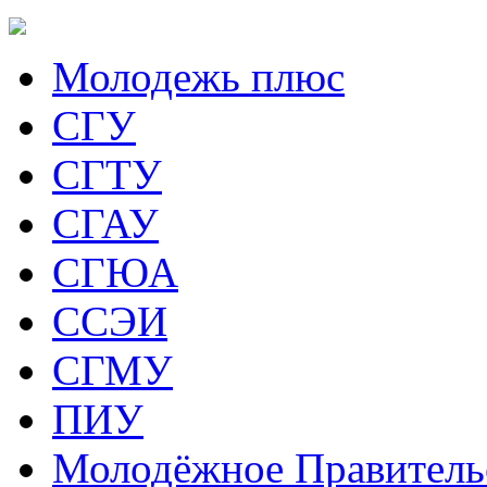
Молодежь плюс
СГУ
СГТУ
СГАУ
СГЮА
ССЭИ
СГМУ
ПИУ
Молодёжное Правитель