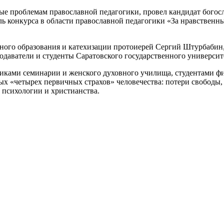
ные проблемам православной педагогики, провел кандидат богос
ь конкурса в области православной педагогики «За нравственн
зного образования и катехизации протоиерей Сергий Штурбабин
подаватели и студенты Саратовского государственного университ
никами семинарии и женского духовного училища, студентами ф
х «четырех первичных страхов» человечества: потери свободы, 
й психологии и христианства.