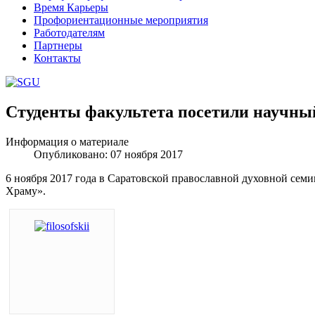
Время Карьеры
Профориентационные мероприятия
Работодателям
Партнеры
Контакты
Студенты факультета посетили научный
Шаблоны Joomla 3 здесь:
http://www.joomla3x.ru/joomla3-template
Информация о материале
Опубликовано: 07 ноября 2017
6 ноября 2017 года в Саратовской православной духовной сем
Храму».