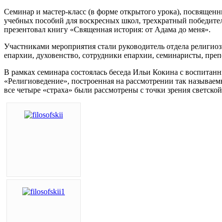
Семинар и мастер-класс (в форме открытого урока), посвящен
учебных пособий для воскресных школ, трехкратный победител
презентовал книгу «Священная история: от Адама до меня».
Участниками мероприятия стали руководитель отдела религио
епархии, духовенство, сотрудники епархии, семинаристы, пре
В рамках семинара состоялась беседа Ильи Кокина с воспитан
«Религиоведение», построенная на рассмотрении так называемы
все четыре «страха» были рассмотрены с точки зрения светско