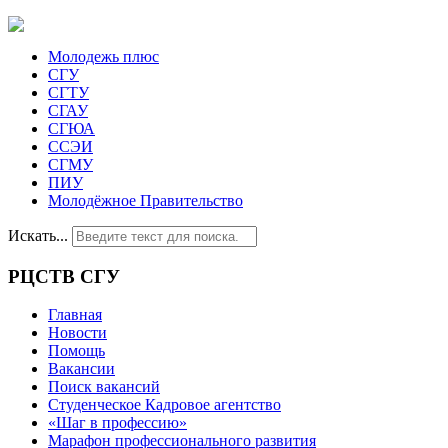
Молодежь плюс
СГУ
СГТУ
СГАУ
СГЮА
ССЭИ
СГМУ
ПИУ
Молодёжное Правительство
Искать...
РЦСТВ СГУ
Главная
Новости
Помощь
Вакансии
Поиск вакансий
Студенческое Кадровое агентство
«Шаг в профессию»
Марафон профессионального развития