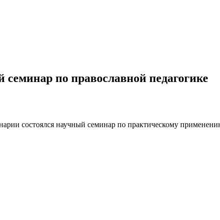
 семинар по православной педагогике
s.html
инарии состоялся научный семинар по практическому применени