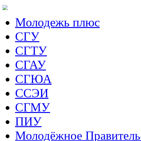
Молодежь плюс
СГУ
СГТУ
СГАУ
СГЮА
ССЭИ
СГМУ
ПИУ
Молодёжное Правитель