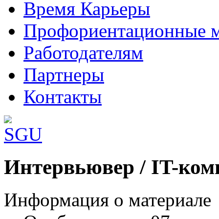
Время Карьеры
Профориентационные 
Работодателям
Партнеры
Контакты
Шаблоны Joomla 3 здесь:
Интервьювер / IT-ком
http://www.joomla3x.ru/joomla3-template
Информация о материале