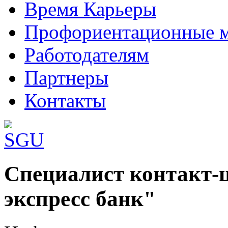
Время Карьеры
Профориентационные 
Работодателям
Партнеры
Контакты
Шаблоны Joomla 3 здесь:
Специалист контакт-
http://www.joomla3x.ru/joomla3-template
экспресс банк"