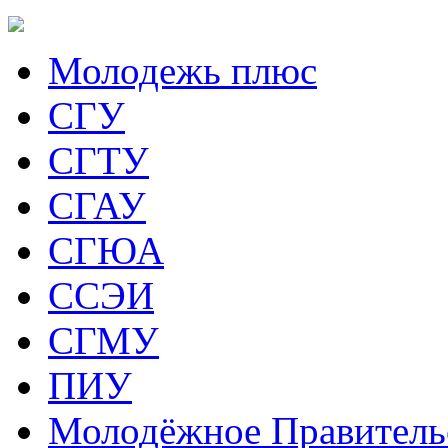
Молодежь плюс
СГУ
СГТУ
СГАУ
СГЮА
ССЭИ
СГМУ
ПИУ
Молодёжное Правитель