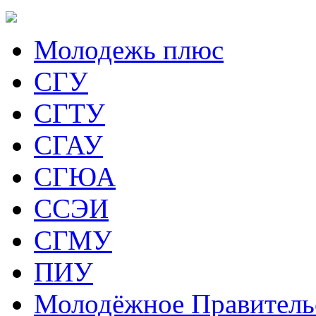
Молодежь плюс
СГУ
СГТУ
СГАУ
СГЮА
ССЭИ
СГМУ
ПИУ
Молодёжное Правитель