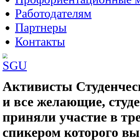
Работодателям
Партнеры
Контакты
Шаблоны Joomla 3 здесь:
Активисты Студенческ
http://www.joomla3x.ru/joomla3-template
и все желающие, студ
приняли участие в тр
спикером которого вы