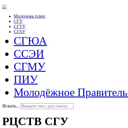
Молодежь плюс
СГУ
СГТУ
СГАУ
СГЮА
ССЭИ
СГМУ
ПИУ
Молодёжное Правитель
Искать...
РЦСТВ СГУ