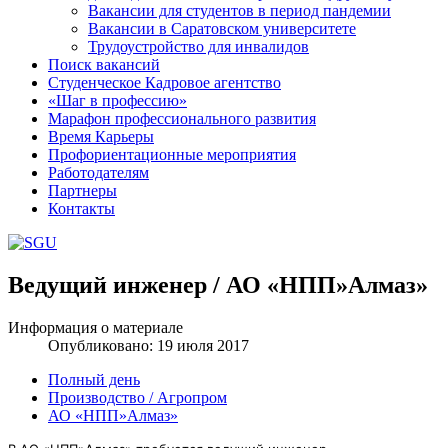
Вакансии для студентов в период пандемии
Вакансии в Саратовском университете
Трудоустройство для инвалидов
Поиск вакансий
Студенческое Кадровое агентство
«Шаг в профессию»
Марафон профессионального развития
Время Карьеры
Профориентационные мероприятия
Работодателям
Партнеры
Контакты
Ведущий инженер / АО «НПП»Алмаз»
Шаблоны Joomla 3 здесь:
http://www.joomla3x.ru/joomla3-template
Информация о материале
Опубликовано: 19 июля 2017
Полный день
Производство / Агропром
АО «НПП»Алмаз»