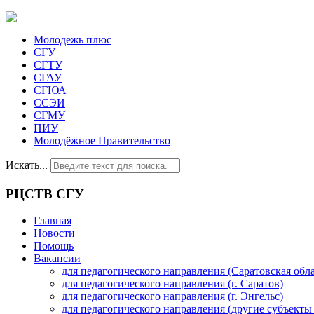
Молодежь плюс
СГУ
СГТУ
СГАУ
СГЮА
ССЭИ
СГМУ
ПИУ
Молодёжное Правительство
Искать...
РЦСТВ СГУ
Главная
Новости
Помощь
Вакансии
для педагогического направления (Саратовская обла
для педагогического направления (г. Саратов)
для педагогического направления (г. Энгельс)
для педагогического направления (другие субъекты