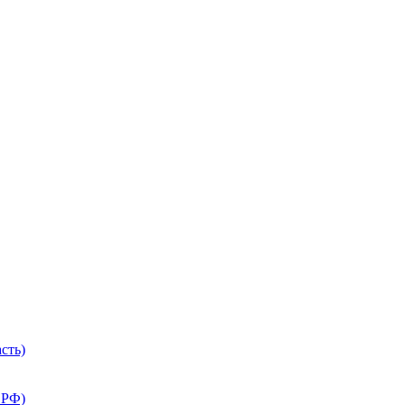
сть)
 РФ)