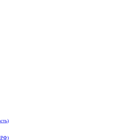
сть)
 РФ)