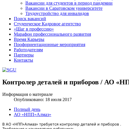
Вакансии для студентов в период пандемии
Вакансии в Саратовском университете
Трудоустройство для инвалидов
Поиск вакансий
Студенческое Кадровое агентство
«Шаг в профессию»
Марафон профессионального развития
Время Карьеры
Профориентационные мероприятия
Работодателям
Партнеры
Контакты
Контролер деталей и приборов / АО «
Шаблоны Joomla 3 здесь:
http://www.joomla3x.ru/joomla3-template
Информация о материале
Опубликовано: 18 июля 2017
Полный день
АО «НПП»Алмаз»
В АО «НПП»Алмаз» требуется контролер деталей и приборов .
Требования к кандидатуре работника: