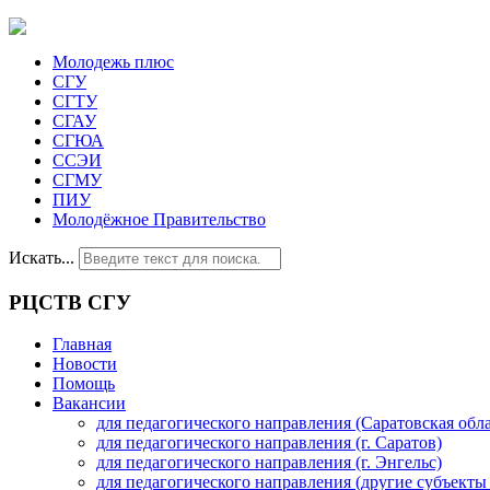
Молодежь плюс
СГУ
СГТУ
СГАУ
СГЮА
ССЭИ
СГМУ
ПИУ
Молодёжное Правительство
Искать...
РЦСТВ СГУ
Главная
Новости
Помощь
Вакансии
для педагогического направления (Саратовская обла
для педагогического направления (г. Саратов)
для педагогического направления (г. Энгельс)
для педагогического направления (другие субъекты