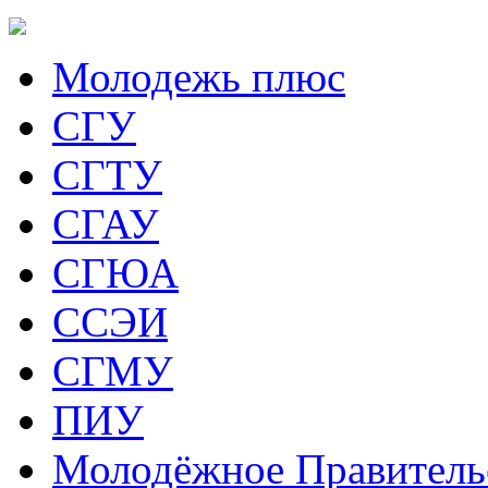
Молодежь плюс
СГУ
СГТУ
СГАУ
СГЮА
ССЭИ
СГМУ
ПИУ
Молодёжное Правитель