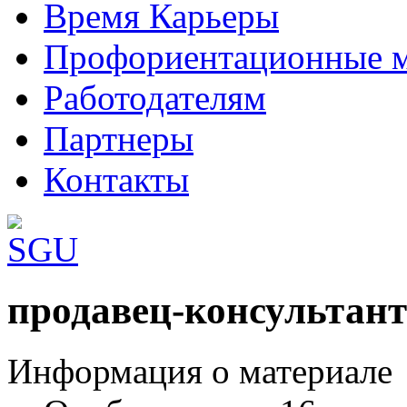
Время Карьеры
Профориентационные 
Работодателям
Партнеры
Контакты
Шаблоны Joomla 3 здесь:
продавец-консультант
http://www.joomla3x.ru/joomla3-template
Информация о материале