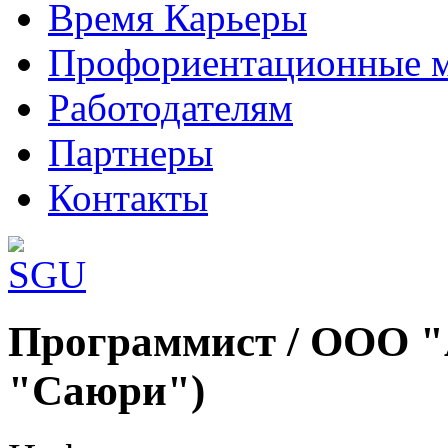
Время Карьеры
Профориентационные 
Работодателям
Партнеры
Контакты
Шаблоны Joomla 3 здесь:
Программист / ООО "
http://www.joomla3x.ru/joomla3-template
"Саюри")