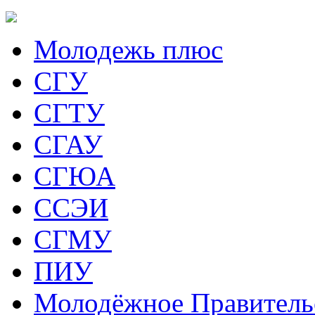
Молодежь плюс
СГУ
СГТУ
СГАУ
СГЮА
ССЭИ
СГМУ
ПИУ
Молодёжное Правитель