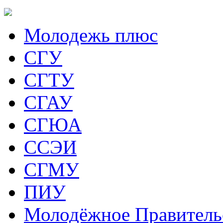
Молодежь плюс
СГУ
СГТУ
СГАУ
СГЮА
ССЭИ
СГМУ
ПИУ
Молодёжное Правитель