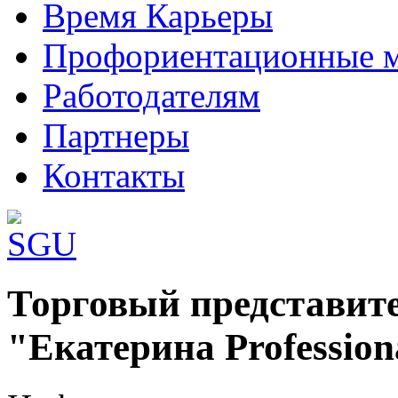
Время Карьеры
Профориентационные 
Работодателям
Партнеры
Контакты
Шаблоны Joomla 3 здесь:
Торговый представите
http://www.joomla3x.ru/joomla3-template
"Екатерина Profession