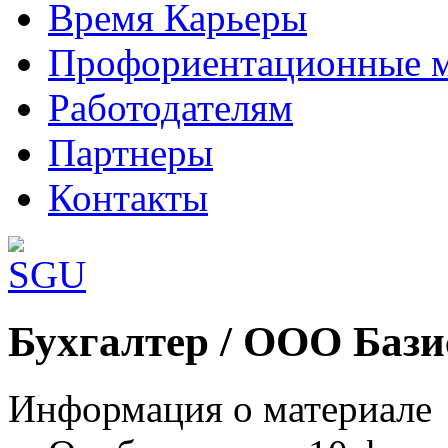
Время Карьеры
Профориентационные 
Работодателям
Партнеры
Контакты
Шаблоны Joomla 3 здесь:
Бухгалтер / ООО Бази
http://www.joomla3x.ru/joomla3-template
Информация о материале