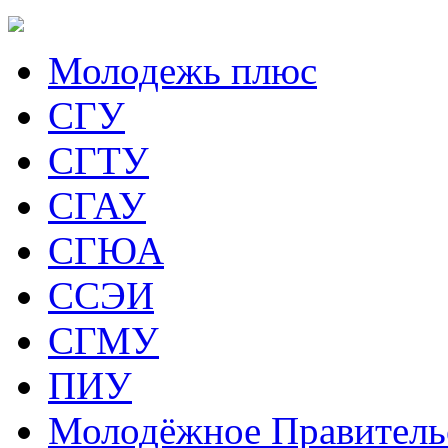
Молодежь плюс
СГУ
СГТУ
СГАУ
СГЮА
ССЭИ
СГМУ
ПИУ
Молодёжное Правитель