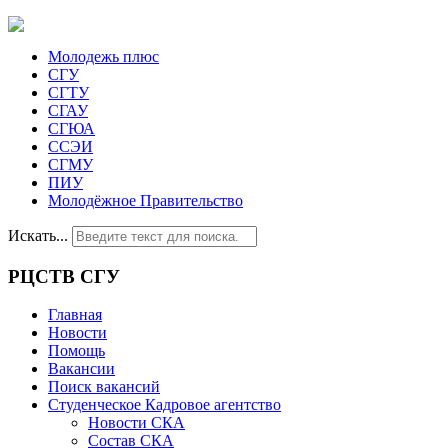
Молодежь плюс
СГУ
СГТУ
СГАУ
СГЮА
ССЭИ
СГМУ
ПИУ
Молодёжное Правительство
Искать...
РЦСТВ СГУ
Главная
Новости
Помощь
Вакансии
Поиск вакансий
Студенческое Кадровое агентство
Новости СКА
Состав СКА