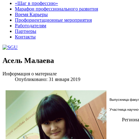
«Шаг в профессию»
Марафон профессионального развития
Время Карьеры
Профориентационные мероприятия
Работодателям
Партнеры
Контакты
Асель Малаева
Шаблоны Joomla 3 здесь:
http://www.joomla3x.ru/joomla3-template
Информация о материале
Опубликовано: 31 января 2019
Выпускница факуль
Участница научно
Региона