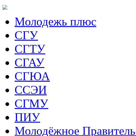
Молодежь плюс
СГУ
СГТУ
СГАУ
СГЮА
ССЭИ
СГМУ
ПИУ
Молодёжное Правитель