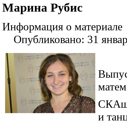
Шаблоны Joomla 3 здесь:
Марина Рубис
http://www.joomla3x.ru/joomla3-template
Информация о материале
Опубликовано: 31 янва
Выпус
матем
СКАшн
и тан