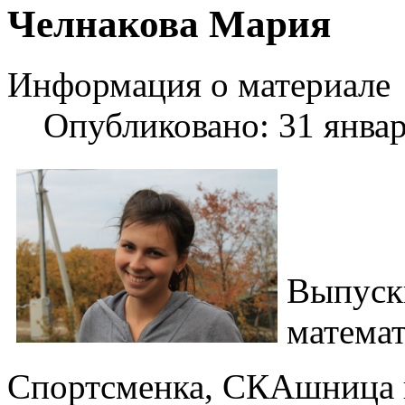
Шаблоны Joomla 3 здесь:
Челнакова Мария
http://www.joomla3x.ru/joomla3-template
Информация о материале
Опубликовано: 31 янва
Выпуск
математ
Спортсменка, СКАшница и