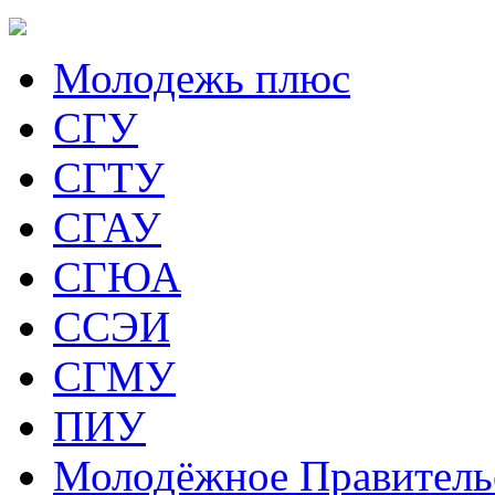
Молодежь плюс
СГУ
СГТУ
СГАУ
СГЮА
ССЭИ
СГМУ
ПИУ
Молодёжное Правитель