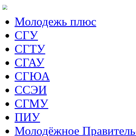
Молодежь плюс
СГУ
СГТУ
СГАУ
СГЮА
ССЭИ
СГМУ
ПИУ
Молодёжное Правитель