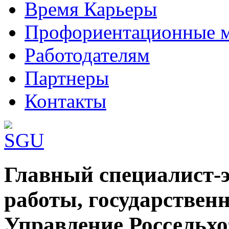
Время Карьеры
Профориентационные 
Работодателям
Партнеры
Контакты
Шаблоны Joomla 3 здесь:
Главный специалист-э
http://www.joomla3x.ru/joomla3-template
работы, государственн
Управление Россельхо