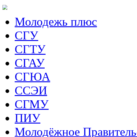
Молодежь плюс
СГУ
СГТУ
СГАУ
СГЮА
ССЭИ
СГМУ
ПИУ
Молодёжное Правитель