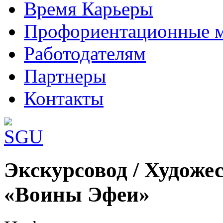
Время Карьеры
Профориентационные 
Работодателям
Партнеры
Контакты
Шаблоны Joomla 3 здесь:
Экскурсовод / Художе
http://www.joomla3x.ru/joomla3-template
«Воины Эфеи»