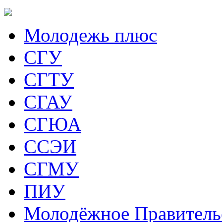
Молодежь плюс
СГУ
СГТУ
СГАУ
СГЮА
ССЭИ
СГМУ
ПИУ
Молодёжное Правитель