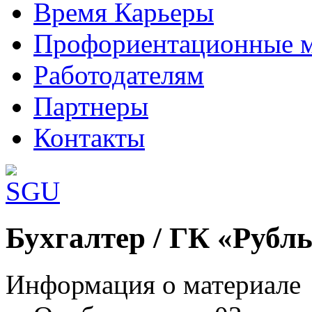
Время Карьеры
Профориентационные 
Работодателям
Партнеры
Контакты
Шаблоны Joomla 3 здесь:
Бухгалтер / ГК «Рубл
http://www.joomla3x.ru/joomla3-template
Информация о материале