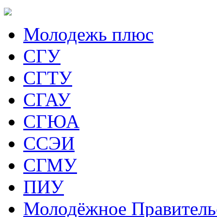
Молодежь плюс
СГУ
СГТУ
СГАУ
СГЮА
ССЭИ
СГМУ
ПИУ
Молодёжное Правитель