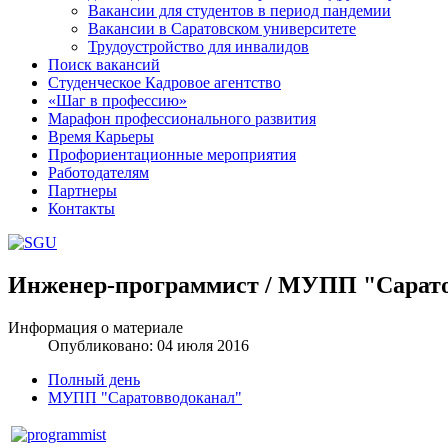
Вакансии для студентов в период пандемии
Вакансии в Саратовском университете
Трудоустройство для инвалидов
Поиск вакансий
Студенческое Кадровое агентство
«Шаг в профессию»
Марафон профессионального развития
Время Карьеры
Профориентационные мероприятия
Работодателям
Партнеры
Контакты
Инженер-программист / МУПП "Сарат
Шаблоны Joomla 3 здесь:
http://www.joomla3x.ru/joomla3-template
Информация о материале
Опубликовано: 04 июля 2016
Полный день
МУПП "Саратовводоканал"