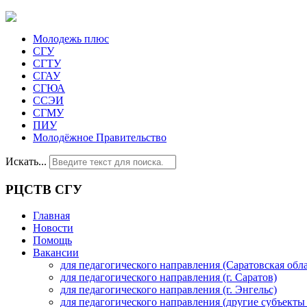
Молодежь плюс
СГУ
СГТУ
СГАУ
СГЮА
ССЭИ
СГМУ
ПИУ
Молодёжное Правительство
Искать...
РЦСТВ СГУ
Главная
Новости
Помощь
Вакансии
для педагогического направления (Саратовская обла
для педагогического направления (г. Саратов)
для педагогического направления (г. Энгельс)
для педагогического направления (другие субъекты