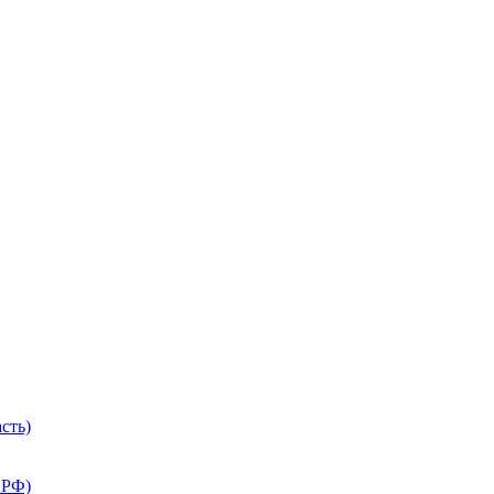
сть)
 РФ)