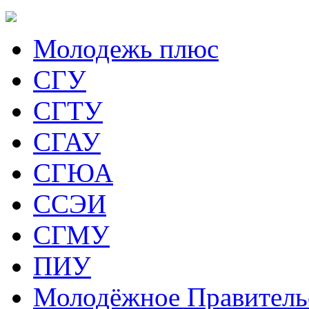
Молодежь плюс
СГУ
СГТУ
СГАУ
СГЮА
ССЭИ
СГМУ
ПИУ
Молодёжное Правитель