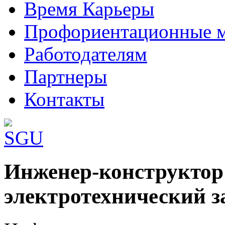
Время Карьеры
Профориентационные 
Работодателям
Партнеры
Контакты
Шаблоны Joomla 3 здесь:
Инженер-конструктор
http://www.joomla3x.ru/joomla3-template
электротехнический з