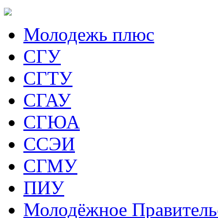
Молодежь плюс
СГУ
СГТУ
СГАУ
СГЮА
ССЭИ
СГМУ
ПИУ
Молодёжное Правитель