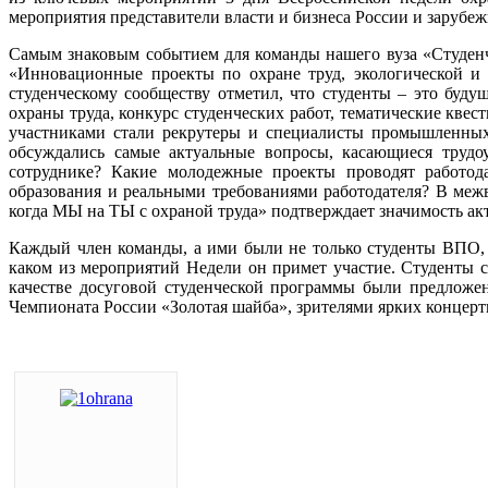
мероприятия представители власти и бизнеса России и зарубеж
Самым знаковым событием для команды нашего вуза «Студенч
«Инновационные проекты по охране труд, экологической и
студенческому сообществу отметил, что студенты – это буд
охраны труда, конкурс студенческих работ, тематические кв
участниками стали рекрутеры и специалисты промышленны
обсуждались самые актуальные вопросы, касающиеся трудоу
сотруднике? Какие молодежные проекты проводят работод
образования и реальными требованиями работодателя? В межв
когда МЫ на ТЫ с охраной труда» подтверждает значимость акт
Каждый член команды, а ими были не только студенты ВПО, н
каком из мероприятий Недели он примет участие. Студенты с
качестве досуговой студенческой программы были предложен
Чемпионата России «Золотая шайба», зрителями ярких концертн