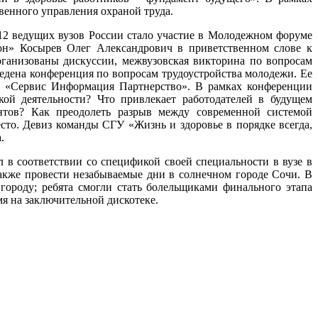
венного управления охраной труда.
12 ведущих вузов России стало участие в Молодежном форуме
он» Косырев Олег Александрович в приветственном слове к
рганизованы дискуссии, межвузовская викторина по вопросам
едена конференция по вопросам трудоустройства молодежи. Ее
 «Сервис Информация Партнерство». В рамках конференции
кой деятельности? Что привлекает работодателей в будущем
нтов? Как преодолеть разрыв между современной системой
сто. Девиз команды СГУ «Жизнь и здоровье в порядке всегда,
.
 в соответствии со спецификой своей специальности в вузе в
также провести незабываемые дни в солнечном городе Сочи. В
городу; ребята смогли стать болельщиками финального этапа
я на заключительной дискотеке.