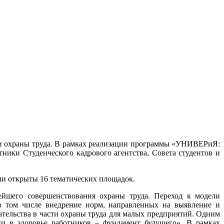
сти охраны труда. В рамках реализации программы «УНИВЕРиЯ:
ники Студенческого кадрового агентства, Совета студентов и
ли открыты 16 тематических площадок.
йшего совершенствования охраны труда. Переход к модели
в том числе внедрение норм, направленных на выявление и
ательства в части охраны труда для малых предприятий. Одним
ии в здоровье работников – фундамент будущего». В рамках