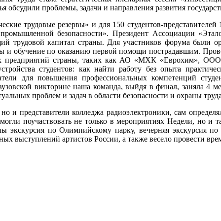
ья обсудили проблемы, задачи и направления развития государст
еские трудовые резервы» и для 150 студентов-представителей 
 промышленной безопасности». Президент Ассоциации «Этал
ущий трудовой капитал страны. Для участников форума были о
есты и обучение по оказанию первой помощи пострадавшим. Пров
х предприятий страны, таких как АО «МХК «Еврохим», ООО
стройства студентов: как найти работу без опыта практичес
атели для повышения профессиональных компетенций студе
узовской викторине наша команда, выйдя в финал, заняла 4 ме
уальных проблем и задач в области безопасности и охраны труда
о и представители колледжа радиоэлектроники, сам определял
могли поучаствовать не только в мероприятиях Недели, но и 
ы экскурсия по Олимпийскому парку, вечерняя экскурсия по 
ых выступлений артистов России, а также весело провести врем