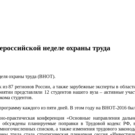
ероссийской неделе охраны труда
s.html
еделя охраны труда (ВНОТ).
ек из 87 регионов России, а также зарубежные эксперты в обла
иятии представляли 12 студентов нашего вуза – активные участ
кома студентов.
рограмму каждого из пяти дней. В этом году на ВНОТ-2016 бы
о-практическая конференция «Основные направления дальне
 обсуждены планируемые поправки в Трудовой кодекс РФ, 
 многочисленных списков, а также изменения трудового законод
ны труда стала стратегическая пленарная сессия «Инвестиц