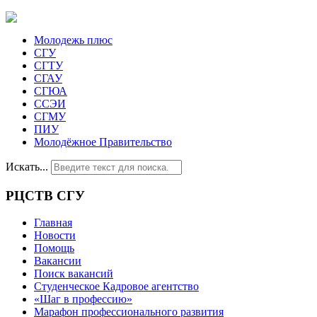
Молодежь плюс
СГУ
СГТУ
СГАУ
СГЮА
ССЭИ
СГМУ
ПИУ
Молодёжное Правительство
Искать...
РЦСТВ СГУ
Главная
Новости
Помощь
Вакансии
Поиск вакансий
Студенческое Кадровое агентство
«Шаг в профессию»
Марафон профессионального развития