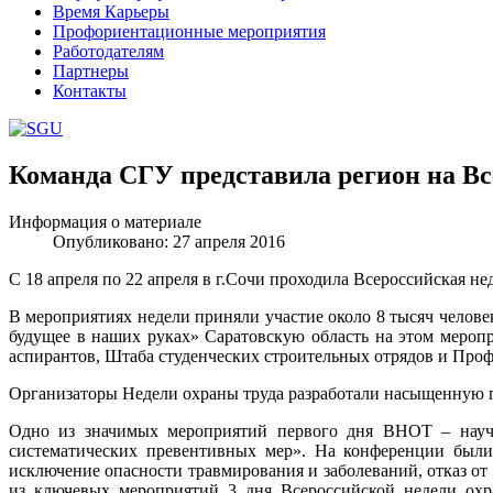
Время Карьеры
Профориентационные мероприятия
Работодателям
Партнеры
Контакты
Команда СГУ представила регион на Вс
Шаблоны Joomla 3 здесь:
http://www.joomla3x.ru/joomla3-template
Информация о материале
Опубликовано: 27 апреля 2016
С 18 апреля по 22 апреля в г.Сочи проходила Всероссийская н
В мероприятиях недели приняли участие около 8 тысяч челов
будущее в наших руках» Саратовскую область на этом меропр
аспирантов, Штаба студенческих строительных отрядов и Проф
Организаторы Недели охраны труда разработали насыщенную п
Одно из значимых мероприятий первого дня ВНОТ – научн
систематических превентивных мер». На конференции были
исключение опасности травмирования и заболеваний, отказ от
из ключевых мероприятий 3 дня Всероссийской недели охра