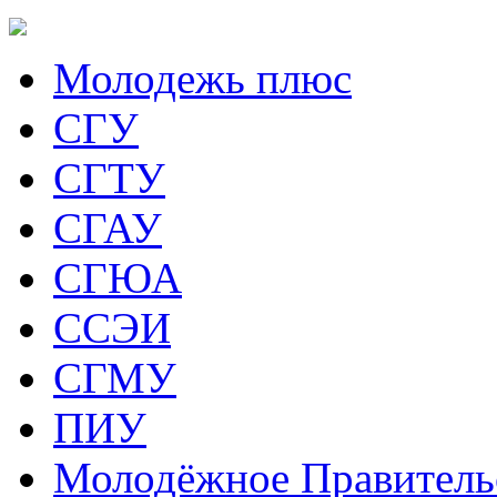
Молодежь плюс
СГУ
СГТУ
СГАУ
СГЮА
ССЭИ
СГМУ
ПИУ
Молодёжное Правитель