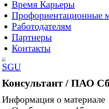
Время Карьеры
Профориентационные 
Работодателям
Партнеры
Контакты
Шаблоны Joomla 3 здесь:
Консультант / ПАО С
http://www.joomla3x.ru/joomla3-template
Информация о материале