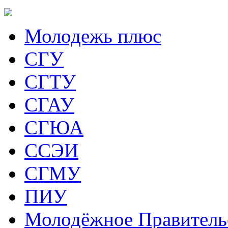
Молодежь плюс
СГУ
СГТУ
СГАУ
СГЮА
ССЭИ
СГМУ
ПИУ
Молодёжное Правитель