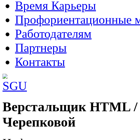
Время Карьеры
Профориентационные 
Работодателям
Партнеры
Контакты
Шаблоны Joomla 3 здесь:
Верстальщик HTML / 
http://www.joomla3x.ru/joomla3-template
Черепковой