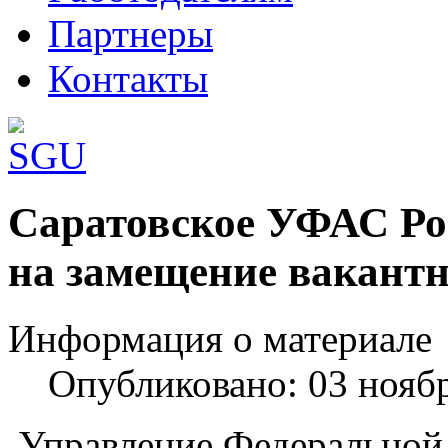
Партнеры
Контакты
Шаблоны Joomla 3 здесь:
Саратовское УФАС Ро
http://www.joomla3x.ru/joomla3-template
на замещение вакант
Информация о материале
Опубликовано: 03 нояб
Управление Федеральной