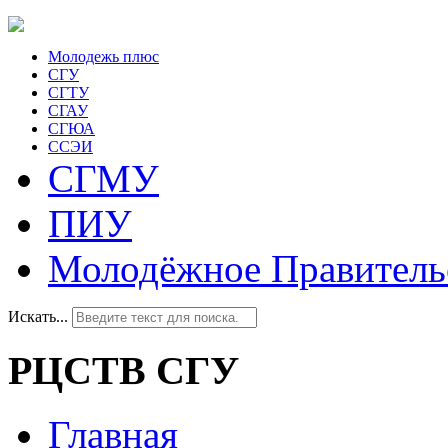
Молодежь плюс
СГУ
СГТУ
СГАУ
СГЮА
ССЭИ
СГМУ
ПИУ
Молодёжное Правитель
Искать...
РЦСТВ СГУ
Главная