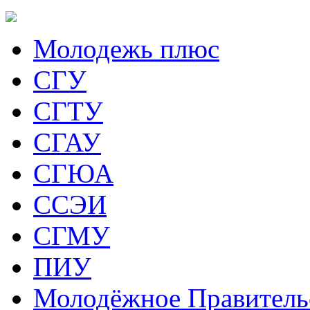
Молодежь плюс
СГУ
СГТУ
СГАУ
СГЮА
ССЭИ
СГМУ
ПИУ
Молодёжное Правитель