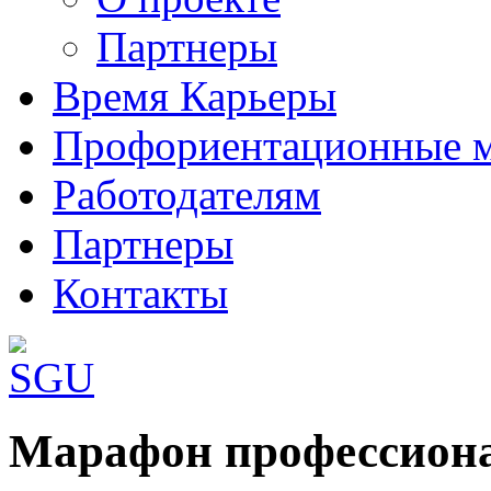
Партнеры
Время Карьеры
Профориентационные 
Работодателям
Партнеры
Контакты
Шаблоны Joomla 3 здесь:
Марафон профессиона
http://www.joomla3x.ru/joomla3-template