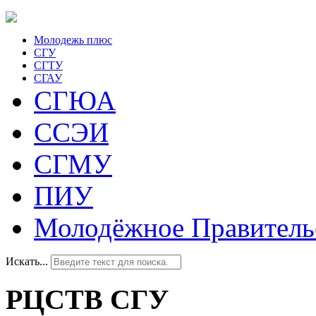
Молодежь плюс
СГУ
СГТУ
СГАУ
СГЮА
ССЭИ
СГМУ
ПИУ
Молодёжное Правитель
Искать...
РЦСТВ СГУ