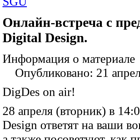
Шаблоны Joomla 3 здесь:
Онлайн-встреча с пр
http://www.joomla3x.ru/joomla3-template
Digital Design.
Информация о материале
Опубликовано: 21 апре
DigDes on air!
28 апреля (вторник) в 14:
Design ответят на ваши во
а также посоветуют, как 