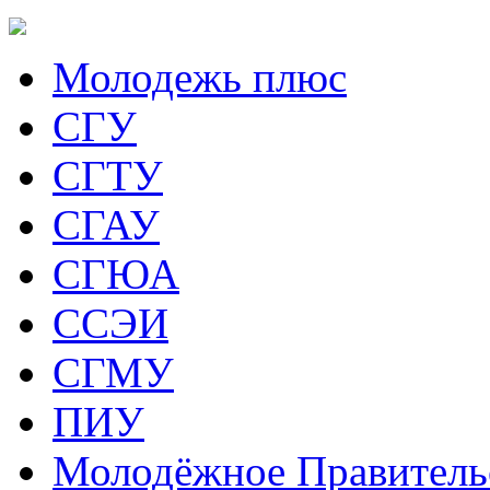
Молодежь плюс
СГУ
СГТУ
СГАУ
СГЮА
ССЭИ
СГМУ
ПИУ
Молодёжное Правитель