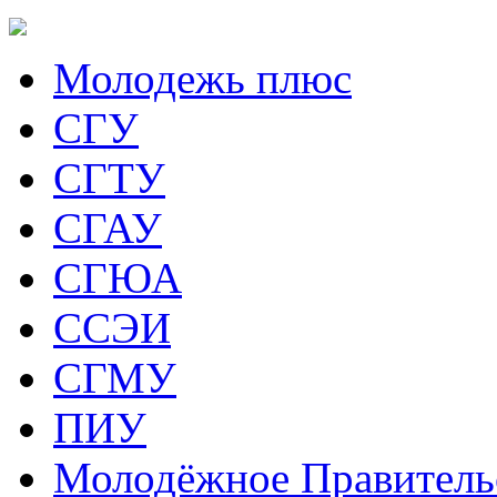
Молодежь плюс
СГУ
СГТУ
СГАУ
СГЮА
ССЭИ
СГМУ
ПИУ
Молодёжное Правитель