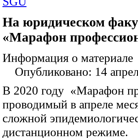
Шаблоны Joomla 3 здесь:
На юридическом факу
http://www.joomla3x.ru/joomla3-template
«Марафон профессион
Информация о материале
Опубликовано: 14 апре
В 2020 году «Марафон пр
проводимый в апреле месяц
сложной эпидемиологичес
дистанционном режиме.