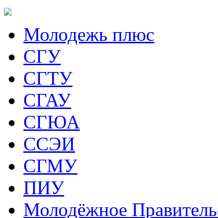
Молодежь плюс
СГУ
СГТУ
СГАУ
СГЮА
ССЭИ
СГМУ
ПИУ
Молодёжное Правитель