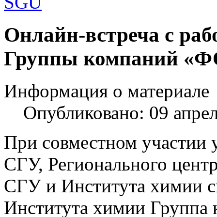
Шаблоны Joomla 3 здесь:
Онлайн-встреча с раб
http://www.joomla3x.ru/joomla3-template
Группы компаний «
Информация о материале
Опубликовано: 09 апре
При совместном участии 
СГУ, Регионального центр
СГУ и Института химии с
Института химии Группа